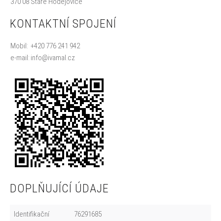
370 08 Staré Hodějovice
KONTAKTNÍ SPOJENÍ
Mobil:
+420 776 241 942
e-mail:
info@ivamal.cz
DOPLŇUJÍCÍ ÚDAJE
Identifikační
76291685